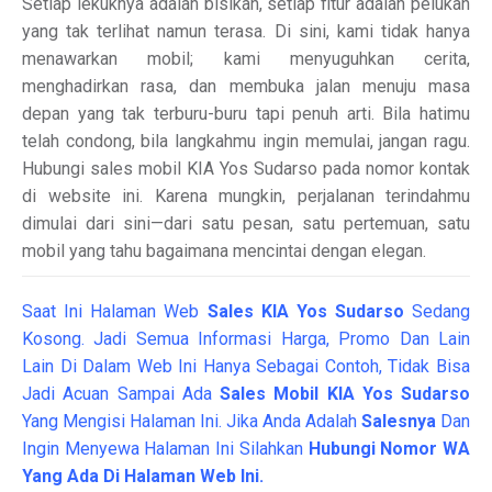
Setiap lekuknya adalah bisikan, setiap fitur adalah pelukan
yang tak terlihat namun terasa. Di sini, kami tidak hanya
menawarkan mobil; kami menyuguhkan cerita,
menghadirkan rasa, dan membuka jalan menuju masa
depan yang tak terburu-buru tapi penuh arti. Bila hatimu
telah condong, bila langkahmu ingin memulai, jangan ragu.
Hubungi sales mobil KIA Yos Sudarso pada nomor kontak
di website ini. Karena mungkin, perjalanan terindahmu
dimulai dari sini—dari satu pesan, satu pertemuan, satu
mobil yang tahu bagaimana mencintai dengan elegan.
Saat Ini Halaman Web
Sales
KIA Yos Sudarso
Sedang
Kosong. Jadi Semua Informasi Harga, Promo Dan Lain
Lain Di Dalam Web Ini Hanya Sebagai Contoh, Tidak Bisa
Jadi Acuan Sampai Ada
Sales Mobil KIA Yos Sudarso
Yang Mengisi Halaman Ini. Jika Anda Adalah
Salesnya
Dan
Ingin Menyewa Halaman Ini Silahkan
Hubungi Nomor WA
Yang Ada Di Halaman Web Ini.