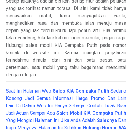
Setiap lekuknya adalah bisikan, setiap fitur adalah pelukan
yang tak terlihat namun terasa. Di sini, kami tidak hanya
menawarkan mobil; kami menyuguhkan cerita,
menghadirkan rasa, dan membuka jalan menuju masa
depan yang tak terburu-buru tapi penuh arti. Bila hatimu
telah condong, bila langkahmu ingin memulai, jangan ragu.
Hubungi sales mobil KIA Cempaka Putih pada nomor
kontak di website ini. Karena mungkin, perjalanan
terindahmu dimulai dari sini—dari satu pesan, satu
pertemuan, satu mobil yang tahu bagaimana mencintai
dengan elegan.
Saat Ini Halaman Web
Sales
KIA Cempaka Putih
Sedang
Kosong. Jadi Semua Informasi Harga, Promo Dan Lain
Lain Di Dalam Web Ini Hanya Sebagai Contoh, Tidak Bisa
Jadi Acuan Sampai Ada
Sales Mobil KIA Cempaka Putih
Yang Mengisi Halaman Ini. Jika Anda Adalah
Salesnya
Dan
Ingin Menyewa Halaman Ini Silahkan
Hubungi Nomor WA